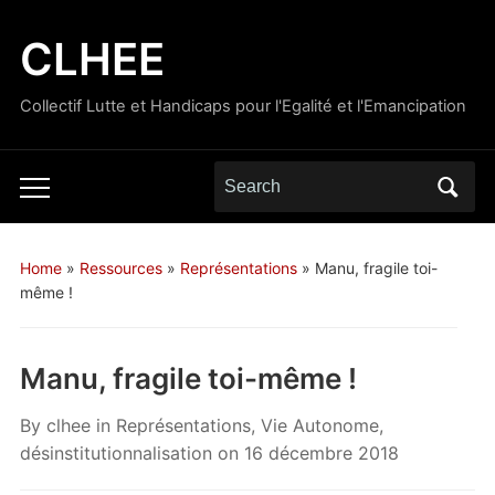
CLHEE
Collectif Lutte et Handicaps pour l'Egalité et l'Emancipation
Search
Toggle
for:
mobile
menu
Home
»
Ressources
»
Représentations
»
Manu, fragile toi-
même !
Manu, fragile toi-même !
By
clhee
in
Représentations
,
Vie Autonome,
désinstitutionnalisation
on
16 décembre 2018