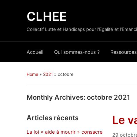
CLHEE
Collectif Lutte et Handicaps pour l'Egalité et l'Emanc
Accueil
Qui sommes-nous ?
Ressources
Home
»
2021
»
octobre
Monthly Archives:
octobre 2021
Le v
Articles récents
La loi « aide à mourir » consacre
29 octobr