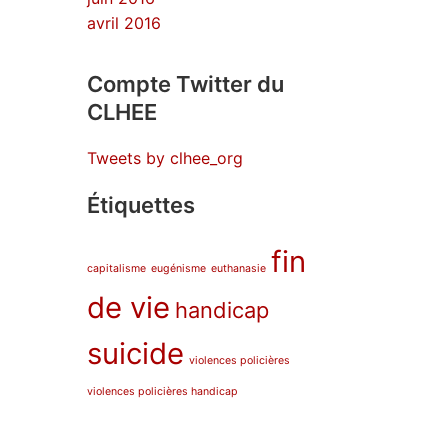
avril 2016
Compte Twitter du
CLHEE
Tweets by clhee_org
Étiquettes
fin
capitalisme
eugénisme
euthanasie
de vie
handicap
suicide
violences policières
violences policières handicap