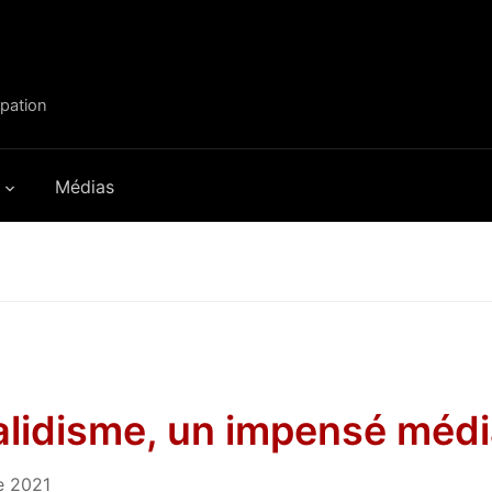
ipation
Médias
alidisme, un impensé médi
e 2021