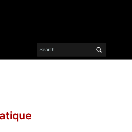
Search
for:
atique