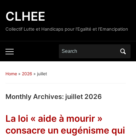
CLHEE
Collectif Lutte et Handicaps pour l'Egalité et l'Emancipation
Search
Toggle
for:
mobile
menu
Home
»
2026
»
juillet
Monthly Archives:
juillet 2026
La loi « aide à mourir »
consacre un eugénisme qui