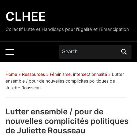
CLHEE
Collectif Lutte et Handicaps pour l'Egalité et l'Emancipation
Search
Toggle
for:
mobile
menu
Home
»
Ressources
»
Féminisme, intersectionnalité
»
Lutter
ensemble / pour de nouvelles complicités politiques de
Juliette Rousseau
Lutter ensemble / pour de
nouvelles complicités politiques
de Juliette Rousseau