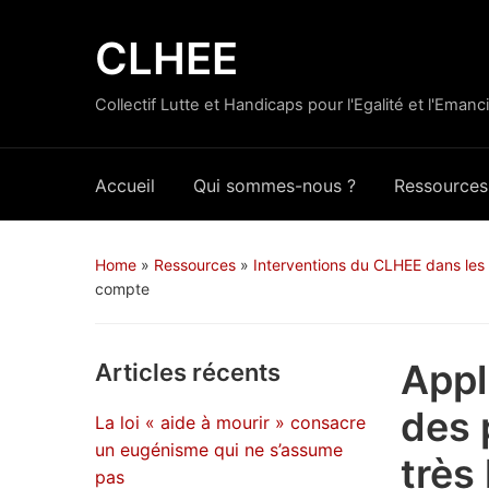
CLHEE
Collectif Lutte et Handicaps pour l'Egalité et l'Emanc
Accueil
Qui sommes-nous ?
Ressources
Home
»
Ressources
»
Interventions du CLHEE dans les
compte
Appl
Articles récents
des 
La loi « aide à mourir » consacre
un eugénisme qui ne s’assume
très
pas