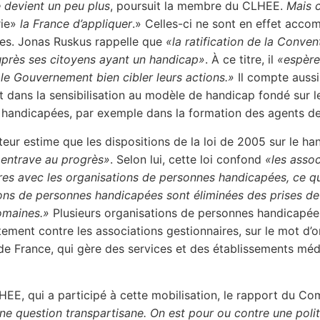
e devient un peu plus
, poursuit la membre du CLHEE.
Mais 
ie»
la France d’appliquer
.» Celles-ci ne sont en effet acco
ies. Jonas Ruskus rappelle que
«la ratification de la Conv
uprès ses citoyens ayant un handicap»
. À ce titre, il
«espère
 le Gouvernement bien cibler leurs actions.»
Il compte aussi 
dans la sensibilisation au modèle de handicap fondé sur le
handicapées, par exemple dans la formation des agents de 
eur estime que les dispositions de la loi de 2005 sur le h
«entrave au progrès»
. Selon lui, cette loi confond
«les assoc
res avec les organisations de personnes handicapées, ce qui 
ons de personnes handicapées sont éliminées des prises de
domaines.»
Plusieurs organisations de personnes handicapée
tement contre les associations gestionnaires, sur le mot d’
de France, qui gère des services et des établissements méd
HEE, qui a participé à cette mobilisation, le rapport du Co
une question transpartisane. On est pour ou contre une pol