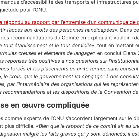
e manque d’accessibilité des transports et infrastructures 
nquiétude pour l’ONU.
a répondu au rapport par l’entremise d’un communiqué de 
tir l’accès aux droits des personnes handicapées».
Dans ce 
à des recommandations du Comité en expliquant vouloir
«dé
le tout établissement et le tout domicile»
, tout en mettant 
formules creuses et éléments de langage»
en conclut Elena
s réponses très positives à nos questions sur l’institutionn
ques forcés et les placements en unité fermée sans consen
e,
je crois, que le gouvernement va s’engager à des consulta
s, par l’intermédiaire des organisations qui les représenten
s recommandations et les dispositions de la Convention de
se en œuvre compliquée
tes comme experts de l’ONU s’accordent largement sur le dia
t plus difficile.
«Bien que le rapport de ce comité ait eu un
ndignation malgré les faits graves qui y sont dénoncés, il es