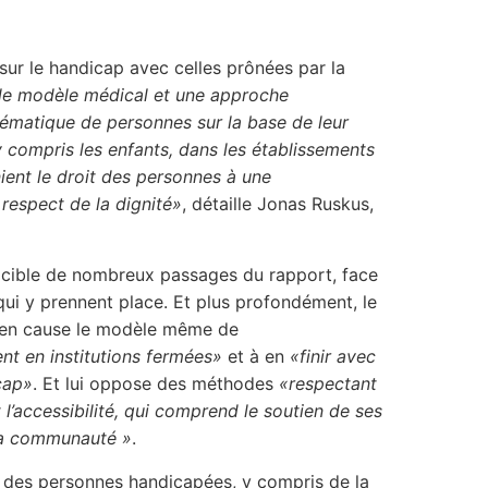
sur le handicap avec celles prônées par la
le modèle médical et une approche
ystématique de personnes sur la base de leur
y compris les enfants, dans les établissements
nient le droit des personnes à une
 respect de la dignité»
, détaille Jonas Ruskus,
a cible de nombreux passages du rapport, face
 qui y prennent place. Et plus profondément, le
t en cause le modèle même de
t en institutions fermées»
et à en
«finir avec
icap»
. Et lui oppose des méthodes
«respectant
et l’accessibilité, qui comprend le soutien de ses
 la communauté »
.
s des personnes handicapées, y compris de la