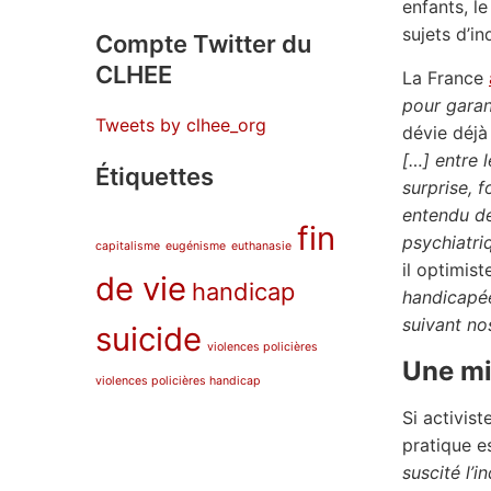
enfants, l
sujets d’i
Compte Twitter du
CLHEE
La France
pour garan
Tweets by clhee_org
dévie déj
[…] entre 
Étiquettes
surprise, 
entendu de
fin
psychiatri
capitalisme
eugénisme
euthanasie
il optimist
de vie
handicap
handicapée
suivant no
suicide
violences policières
Une mi
violences policières handicap
Si activis
pratique es
suscité l’i