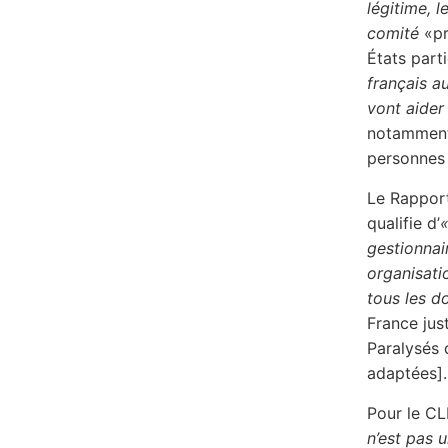
légitime, l
comité
«pr
États part
français a
vont aider
notamment 
personnes 
Le Rapport
qualifie d’
gestionnai
organisati
tous les 
France jus
Paralysés 
adaptées].
Pour le CL
n’est pas 