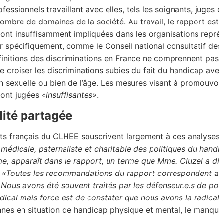
ofessionnels travaillant avec elles, tels les soignants, juge
nombre de domaines de la société. Au travail, le rapport es
ont insuffisamment impliquées dans les organisations repré
r spécifiquement, comme le Conseil national consultatif d
finitions des discriminations en France ne comprennent pas 
e croiser les discriminations subies du fait du handicap avec
ion sexuelle ou bien de l’âge. Les mesures visant à promouvo
sont jugées
«insuffisantes»
.
lité partagée
nts français du CLHEE souscrivent largement à ces analyse
 médicale, paternaliste et charitable des politiques du ha
me, apparaît dans le rapport, un terme que Mme. Cluzel a di
.
«Toutes les recommandations du rapport correspondent a
 Nous avons été souvent traités par les défenseur.e.s de po
radical mais force est de constater que nous avons la radica
nes en situation de handicap physique et mental, le manq