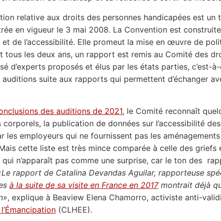
ion relative aux droits des personnes handicapées est un 
ntrée en vigueur le 3 mai 2008. La Convention est construite
é et de l’accessibilité. Elle promeut la mise en œuvre de pol
t tous les deux ans, un rapport est remis au Comité des d
é d’experts proposés et élus par les états parties, c’est-à-
s auditions suite aux rapports qui permettent d’échanger av
conclusions des auditions de 2021
, le Comité reconnaît quel
 corporels, la publication de données sur l’accessibilité de
r les employeurs qui ne fournissent pas les aménagements a
Mais cette liste est très mince comparée à celle des griefs 
 qui n’apparaît pas comme une surprise, car le ton des rap
«Le rapport de Catalina Devandas Aguilar, rapporteuse spéc
ées
à la suite de sa visite en France en 2017
montrait déjà qu
n»
, explique à Beaview Elena Chamorro, activiste anti-vali
t l’Émancipation
(CLHEE).