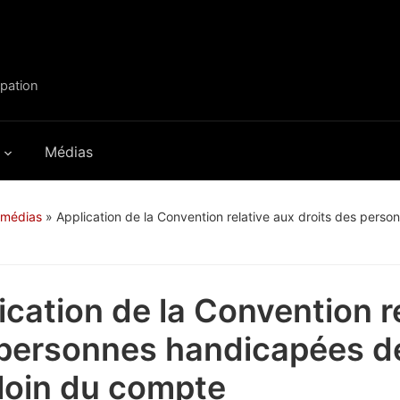
ipation
Médias
 médias
»
Application de la Convention relative aux droits des perso
ication de la Convention re
personnes handicapées de 
 loin du compte