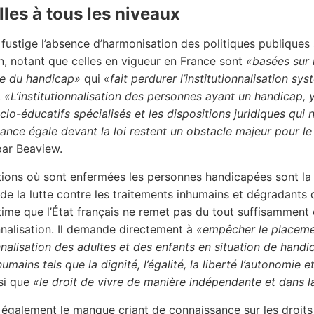
lles à tous les niveaux
fustige l’absence d’harmonisation des politiques publiques 
, notant que celles en vigueur en France sont
«basées sur 
te du handicap»
qui
«fait perdurer l’institutionnalisation s
.
«L’institutionnalisation des personnes ayant un handicap, 
io-éducatifs spécialisés et les dispositions juridiques qui 
ance égale devant la loi restent un obstacle majeur pour le
par Beaview.
utions où sont enfermées les personnes handicapées sont l
s de la lutte contre les traitements inhumains et dégradants
ime que l’État français ne remet pas du tout suffisammen
ionnalisation. Il demande directement à
«empêcher le placemen
onnalisation des adultes et des enfants en situation de hand
humains tels que la dignité, l’égalité, la liberté l’autonomie 
si que
«le droit de vivre de manière indépendante et dans
 également le manque criant de connaissance sur les droit