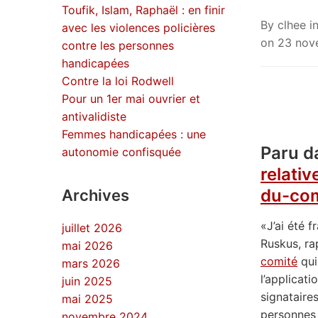
Toufik, Islam, Raphaël : en finir
By
clhee
i
avec les violences policières
on
23 nov
contre les personnes
handicapées
Contre la loi Rodwell
Pour un 1er mai ouvrier et
antivalidiste
Femmes handicapées : une
Paru d
autonomie confisquée
relati
du-co
Archives
«J’ai été 
juillet 2026
Ruskus, ra
mai 2026
comité
qui
mars 2026
l’applicati
juin 2025
signataire
mai 2025
personnes 
novembre 2024