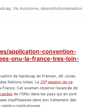
ndicap
,
Vie Autonome, désinstitutionnalisation
ites/application-convention-
es-onu-la-france-tres-loin-
ituation de handicap en France», dit Jonas
e
 des Nations Unies. La
25
session de ce
e la France. Cet examen observe l’avancée de
icapées
de l’ONU dans les pays qui en sont
euses insuffisances dans son traitement des
 médico-institutionnel.