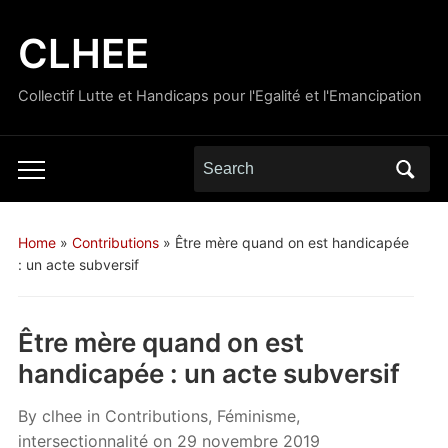
CLHEE
Collectif Lutte et Handicaps pour l'Egalité et l'Emancipation
Search
Toggle
for:
mobile
menu
Home
»
Contributions
»
Être mère quand on est handicapée
: un acte subversif
Être mère quand on est
handicapée : un acte subversif
By
clhee
in
Contributions
,
Féminisme,
intersectionnalité
on
29 novembre 2019