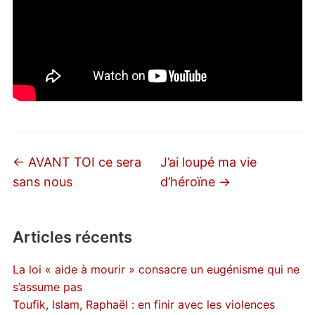
←
AVANT TOI ce sera
J’ai loupé ma vie
sans nous
d’héroïne
→
Articles récents
La loi « aide à mourir » consacre un eugénisme qui ne
s’assume pas
Toufik, Islam, Raphaël : en finir avec les violences