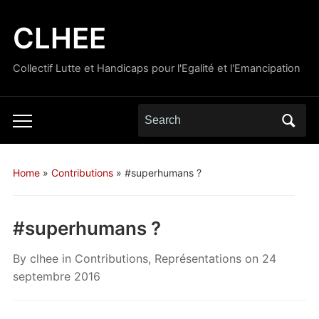
CLHEE
Collectif Lutte et Handicaps pour l'Egalité et l'Emancipation
Search
Toggle
for:
mobile
menu
Home
»
Contributions
»
#superhumans ?
#superhumans ?
By
clhee
in
Contributions
,
Représentations
on
24
septembre 2016