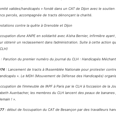
comité valides/handicapés » fondé dans un CAT de Dijon avec le soutien
ncs percés, accompagnée de tracts dénonçant la charité.
estations contre la quête à Grenoble et Dijon
ccupation d’une ANPE en solidarité avec Aïsha Bernier, infirmière ayant
ur obtenir un reclassement dans l’administration. Suite à cette action qu
(CLH)
4
: Parution du premier numéro du journal du CLH :
Handicapés Méchant
974
: Lancement de tracts à l’Assemblée Nationale pour protester contre l
ndicapés ». Le MDH (Mouvement de Défense des Handicapés) organise u
occupation de l’immeuble de I’APF à Paris par le CLH à l’occasion de la J
izabeth Auerbacher, les membres du CLH lancent des peaux de bananes par
emain ! ».
977
: début de l’occupation du CAT de Besançon par des travailleurs han