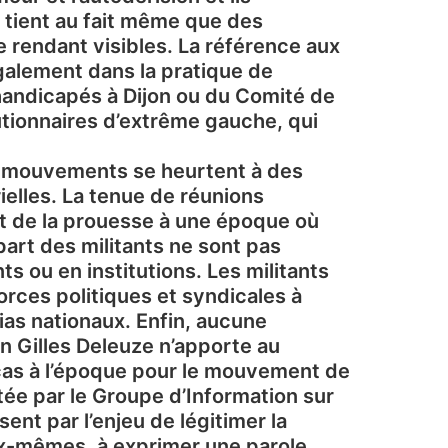
 tient au fait même que des
 rendant visibles. La référence aux
galement dans la pratique de
-handicapés à Dijon ou du Comité de
ionnaires d’extrême gauche, qui
s mouvements se heurtent à des
rielles. La tenue de réunions
et de la prouesse à une époque où
part des militants ne sont pas
s ou en institutions. Les militants
forces politiques et syndicales à
ias nationaux. Enfin, aucune
un Gilles Deleuze n’apporte au
cas à l’époque pour le mouvement de
tée par le Groupe d’Information sur
sent par l’enjeu de légitimer la
ux-mêmes, à exprimer une parole