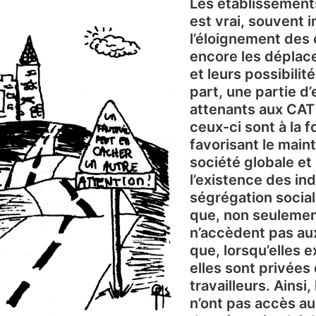
Les établissements
est vrai, souvent i
l’éloignement des 
encore les dépla
et leurs possibilit
part, une partie d
attenants aux CAT 
ceux-ci sont à la fo
favorisant le maint
société globale et 
l’existence des in
ségrégation social
que, non seulemen
n’accèdent pas aux
que, lorsqu’elles 
elles sont privées
travailleurs. Ains
n’ont pas accès au 