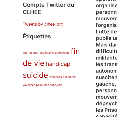
Compte Twitter du
organise
CLHEE
personne
mouvemen
Tweets by clhee_org
l’organi
Lutte d
Étiquettes
publie u
Mais da
fin
difficul
capitalisme
eugénisme
euthanasie
militant
de vie
handicap
les tran
autonome
suicide
susciten
violences policières
gauche, 
violences policières handicap
personna
mouvemen
dépsychi
les Pris
capacité