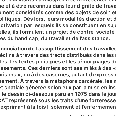
 et à être reconnus dans leur dignité de travail
rement considérés comme des objets de soin e
olitiques. Dès lors, leurs modalités d’action e
ctivation par lesquels ils se constituent en s
elles, ils formulent un projet de contre-société
es du handicap, du travail et de l’assistance.
nonciation de l’assujettissement des travaill
décline à travers des tracts distribués dans les
es, les textes politiques et les témoignages
issements. Ces derniers sont assimilés à des «
risons », ou à des casernes, autant d’expressi
ement. À travers la métaphore carcérale, les 
et spatiale générée selon eux par la mise en i
le dessin ci-dessous paru en 1975 dans le jou
CAT représenté sous les traits d’une forteresse
exprimant à la fois l’isolement et l’enfermemen