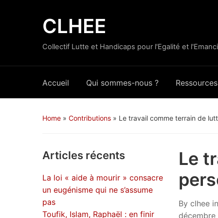
CLHEE
Collectif Lutte et Handicaps pour l'Egalité et l'Emanc
Accueil
Qui sommes-nous ?
Ressources
Home
»
Contributions
»
Le travail comme terrain de lu
Le t
Articles récents
pers
La loi « aide à mourir » consacre
un eugénisme qui ne s’assume
pas
By
clhee
i
Toufik, Islam, Raphaël : en finir
décembre