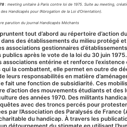
978
: meeting unitaire à Paris contre loi de 1975. Suite au meeting, créat
des Handicapés pour l’Abrogation de la Loi d’Orientation).
re parution du journal
Handicapés Méchants
pruntent tout d’abord au répertoire d’action 
 dans des établissements du milieu protégé et
es associations gestionnaires d’établissements 
 publics après le vote de la loi du 30 juin 1975
 associations entérine et renforce l’existenc
s qui la combattent, elle permet en outre de déd
de leurs responsabilités en matière d’aménag
e fait une fonction de subsidiarité. Ces mobili
re d’action des mouvements étudiants et des lu
ulture des années 1970. Des militants handica
quêtes avec des troncs percés pour protester
es par l’Association des Paralysés de France (
haritable du handicap. À travers les publication
un détournement du stigmate en utilisant l’humo