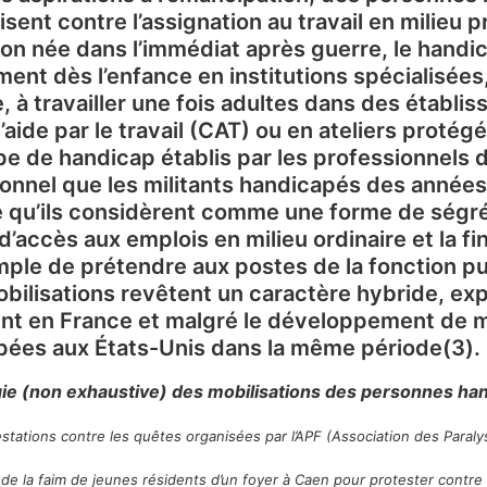
isent contre l’assignation au travail en milieu pr
on née dans l’immédiat après guerre, le handi
ment dès l’enfance en institutions spécialisées
re, à travailler une fois adultes dans des établ
’aide par le travail (CAT) ou en ateliers protégé
pe de handicap établis par les professionnels d
onnel que les militants handicapés des année
 qu’ils considèrent comme une forme de ségré
é d’accès aux emplois en milieu ordinaire et la 
ple de prétendre aux postes de la fonction pu
bilisations revêtent un caractère hybride, exp
nt en France et malgré le développement de 
pées aux États-Unis dans la même période(3).
ie (non exhaustive) des mobilisations des personnes ha
stations contre les quêtes organisées par l’APF (Association des Paraly
de la faim de jeunes résidents d’un foyer à Caen pour protester contre 